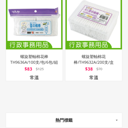
螺旋塑軸棉花棒
螺旋塑軸棉花
TH9636A/100支/包/6包/組
棒/TH9632A/200支/盒
$83
$38
$125
$70
常溫
常溫
熱門標籤