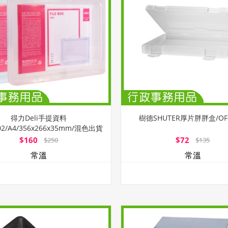
得力Deli手提資料
樹德SHUTER厚片胖胖盒/OF-
02/A4/356x266x35mm/混色出貨
$160
$72
$250
$135
常溫
常溫