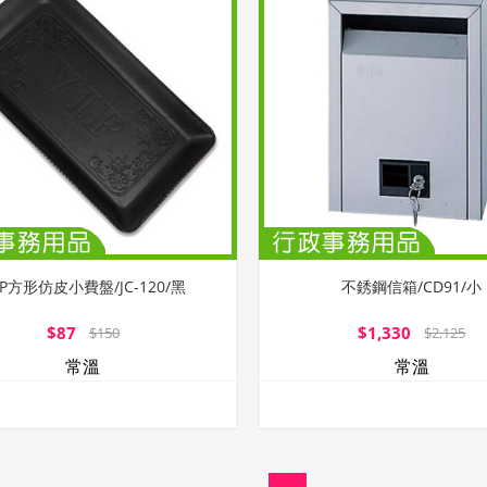
IP方形仿皮小費盤/JC-120/黑
不銹鋼信箱/CD91/小
$87
$1,330
$150
$2,125
常溫
常溫