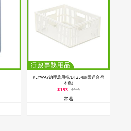
KEYWAY總理萬用籃/DT25/白(限送台灣
本島)
$153
$240
常溫