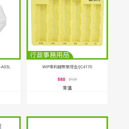
A03L
WIP專利錢幣整理盒/JC4170
$80
$120
常溫