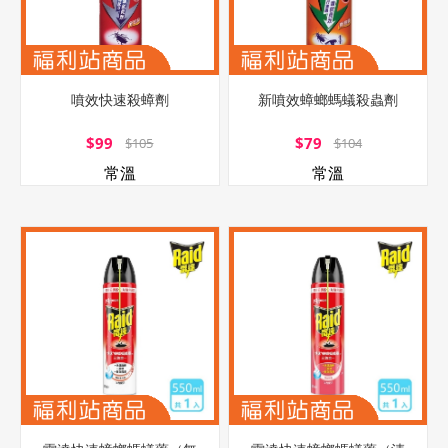
噴效快速殺蟑劑
新噴效蟑螂螞蟻殺蟲劑
$99
$79
$105
$104
常溫
常溫