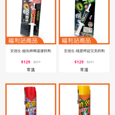
安德生-鱷魚蟑螂凝膠餌劑
安德生-蟻愛呷超完美餌劑
$129
$129
$211
$211
常溫
常溫