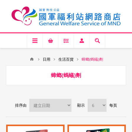
日用
生活百貨
蟑螂(螞蟻)劑
蟑螂(螞蟻)劑
排序由
顯示
每頁