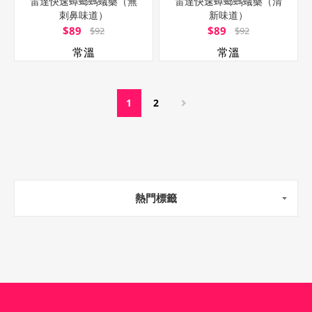
雷達快速蟑螂螞蟻藥（無
雷達快速蟑螂螞蟻藥（清
刺鼻味道）
新味道）
$89
$89
$92
$92
常溫
常溫
1
2
熱門標籤