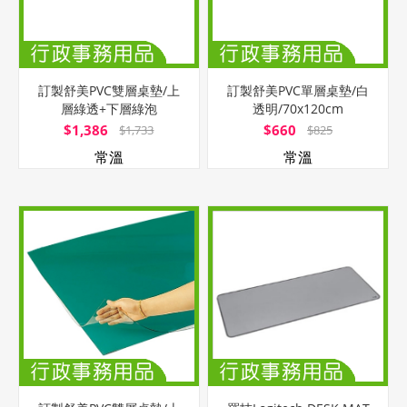
訂製舒美PVC雙層桌墊/上
訂製舒美PVC單層桌墊/白
層綠透+下層綠泡
透明/70x120cm
棉/160x80cm
$1,386
$660
$1,733
$825
常溫
常溫