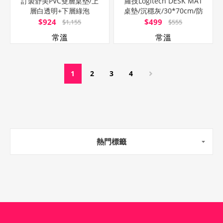
訂製舒美PVC雙層桌墊/上
羅技Logitech DESK MAT
層白透明+下層綠泡
桌墊/沉穩灰/30*70cm/防
棉/120x80cm
潑水
$924
$499
$1,155
$555
常溫
常溫
1
2
3
4
熱門標籤