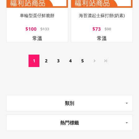
車輪型蛋仔鮮脆餅
海苔濃起士蘇打餅(奶素)
$100
$73
$133
$98
常溫
常溫
1
2
3
4
5
類別
熱門標籤