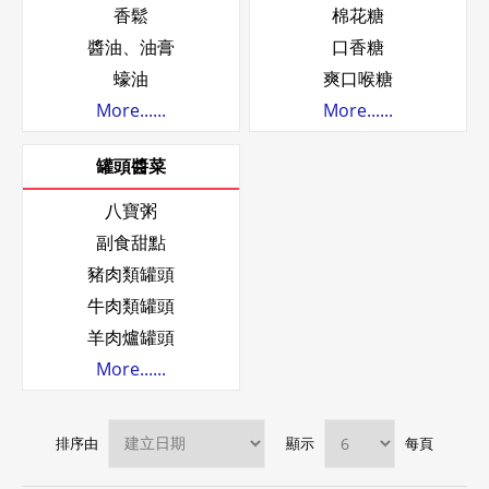
香鬆
棉花糖
醬油、油膏
口香糖
蠔油
爽口喉糖
More......
More......
罐頭醬菜
八寶粥
副食甜點
豬肉類罐頭
牛肉類罐頭
羊肉爐罐頭
More......
排序由
顯示
每頁