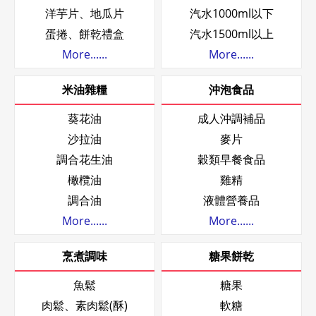
洋芋片、地瓜片
汽水1000ml以下
蛋捲、餅乾禮盒
汽水1500ml以上
More......
More......
米油雜糧
沖泡食品
葵花油
成人沖調補品
沙拉油
麥片
調合花生油
穀類早餐食品
橄欖油
雞精
調合油
液體營養品
More......
More......
烹煮調味
糖果餅乾
魚鬆
糖果
肉鬆、素肉鬆(酥)
軟糖