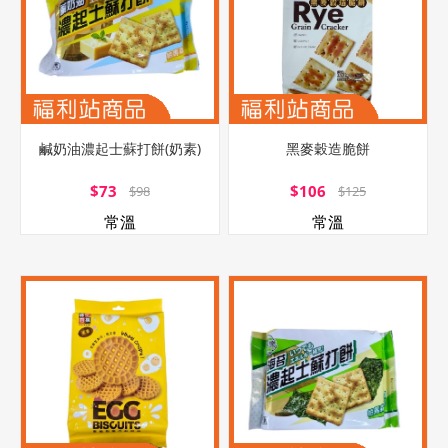
鹹奶油濃起士蘇打餅(奶素)
黑麥穀造脆餅
$73
$106
$98
$125
常溫
常溫