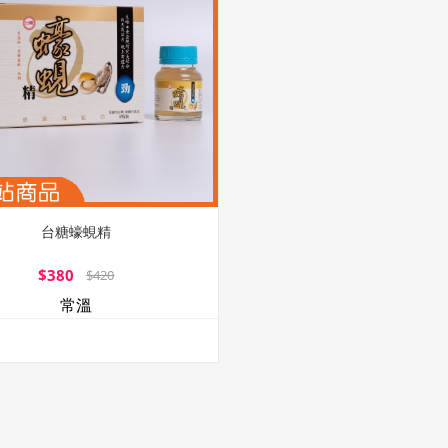
台糖蠔蜆精
$380
$420
常溫