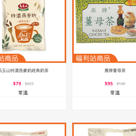
馬玉山特濃燕麥奶經典奶茶
雁牌薑母茶
$79
$95
$223
$120
常溫
常溫