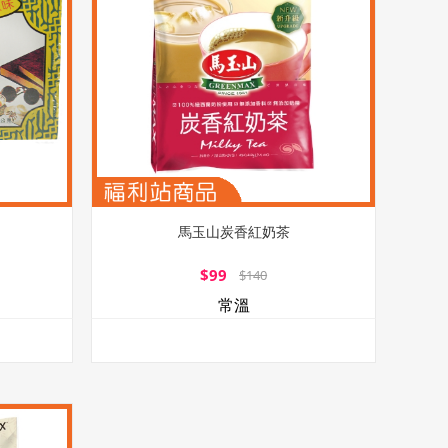
馬玉山炭香紅奶茶
$99
$140
常溫