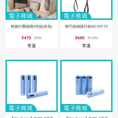
輕旅行壓縮袋5件組(米色)
輕巧收納旅行枕AK-09110
$479
$680
$990
$1,280
常溫
常溫