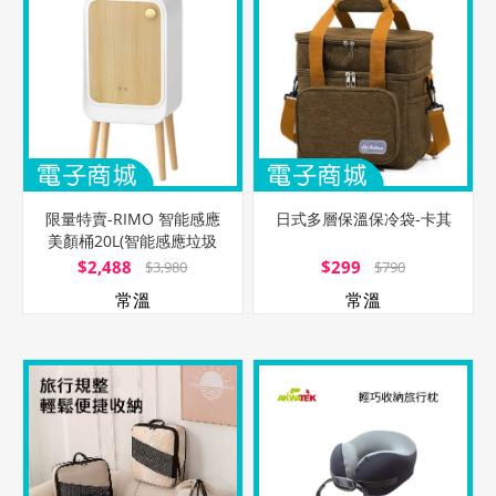
限量特賣-RIMO 智能感應
日式多層保溫保冷袋-卡其
美顏桶20L(智能感應垃圾
桶)-白
$2,488
$299
$3,980
$790
常溫
常溫