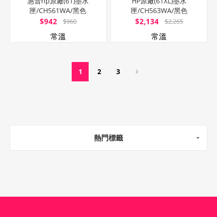
惠普hp原廠(61)墨水
HP原廠(61XL)墨水
匣/CH561WA/黑色
匣/CH563WA/黑色
$942
$2,134
$960
$2,265
常溫
常溫
1
2
3
熱門標籤