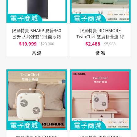
限量特賣-SHARP 夏普360
限量特賣-RICHMORE
公升 大冷凍雙門除菌冰箱
TwinChef 雙廚折疊爐-綠
SJ-PX36-SL (曜岩灰)/含基
(平烤盤+圓格盤雙盤組)
$19,999
$2,488
$23,900
$5,988
本安裝+舊機回收
常溫
常溫