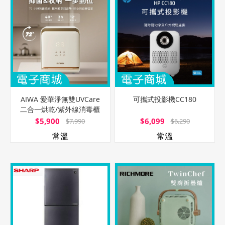
AIWA 愛華淨無雙UVCare
可攜式投影機CC180
二合一烘乾/紫外線消毒櫃
AW-UVC24P
$5,900
$6,099
$7,990
$6,290
常溫
常溫