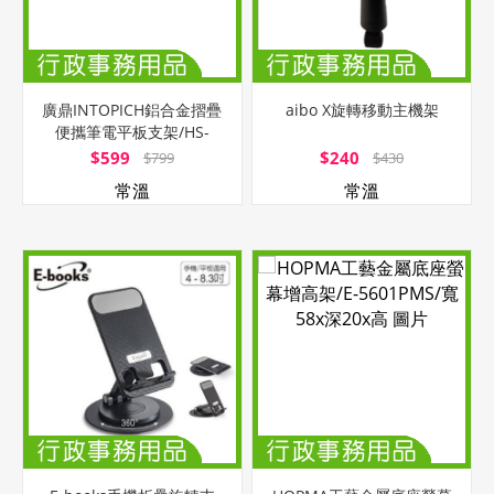
廣鼎INTOPICH鋁合金摺疊
aibo X旋轉移動主機架
便攜筆電平板支架/HS-
A003
$599
$240
$799
$430
常溫
常溫