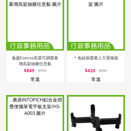
逸盛Esense高度可調螢幕
＊免組裝螢幕上方置物架
增高架抽屜任意黏
$849
$420
$999
$450
常溫
常溫