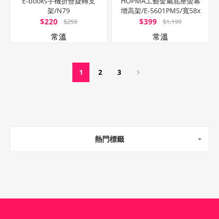
E-books手機折疊旋轉支
HOPMA工藝金屬底座螢幕
架/N79
增高架/E-5601PMS/寬58x
深20x高
$220
$399
$259
$1,199
常溫
常溫
1
2
3
熱門標籤