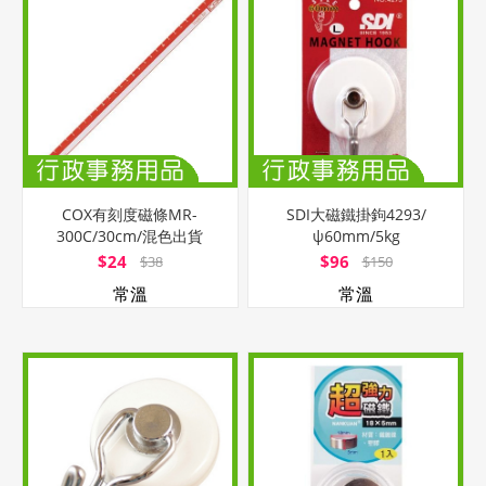
COX有刻度磁條MR-
SDI大磁鐵掛鉤4293/
300C/30cm/混色出貨
ψ60mm/5kg
$24
$96
$38
$150
常溫
常溫