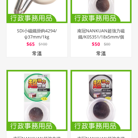
SDI小磁鐵掛鉤4294/
南冠NANKUAN超強力磁
ψ37mm/1kg
鐵/K05351/18x5mm/個
$65
$50
$100
$80
常溫
常溫