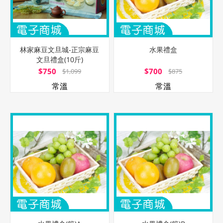
林家麻豆文旦城-正宗麻豆
水果禮盒
文旦禮盒(10斤)
$750
$700
$1,099
$875
常溫
常溫