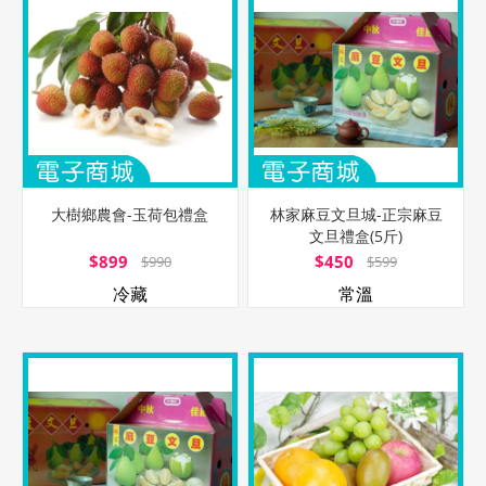
大樹鄉農會-玉荷包禮盒
林家麻豆文旦城-正宗麻豆
文旦禮盒(5斤)
$899
$450
$990
$599
冷藏
常溫