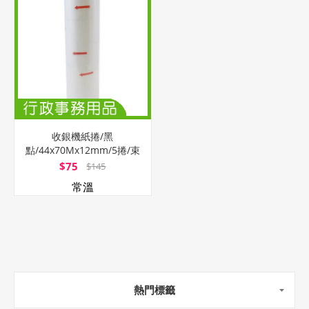
收銀機紙捲/黑
點/44x70Mx12mm/5捲/束
$75
$145
常溫
熱門標籤