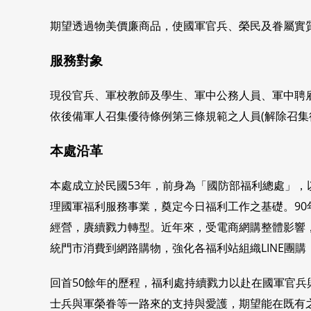
期望透過物美價廉商品，使國軍官兵、榮民及眷屬實
服務對象
現役官兵、軍校教師及學生、軍中公務人員、軍中聘
依後備軍人召集優待條例第三條規範之人員(解除召集後
本處沿革
本處成立於民國53年，前身為「國防部福利總處」，
理國軍福利服務事業，奠定今日福利工作之基礎。9
經營，賡續戮力轉型。近年來，受電商網購整體影響
統門市消費到網路購物，強化各福利站組織LINE團
回首50餘年的歷程，福利處持續戮力以赴在國軍官
士兵與軍榮眷等一路來的支持與愛護，期望能在既有