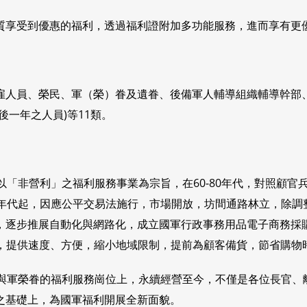
質享受到優惠的福利，透過福利證附加多功能服務，進而享有更
雇人員、榮民、軍（榮）眷及遺眷、後備軍人輔導組織輔導幹部
一年之人員)等11類。
以「非營利」之福利服務事業為宗旨，在60-80年代，對照顧
0年代起，因應公平交易法施行，市場開放，坊間通路林立，除調
，逐步推展自動化與網路化，成立國軍行政事務用品電子商務採
購，提供速度、方便，縮小地域限制，提前為顧客備貨，節省購物
兵與軍榮眷的福利服務崗位上，永續經營至今，不僅是各位長官、
之基礎上，為國軍福利開展全新面貌。