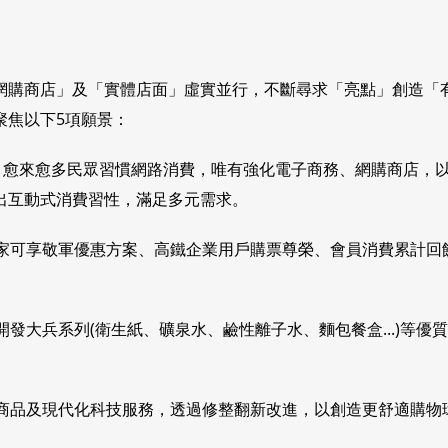
網購商店」及「實體店面」虛實並行，不斷尋求「亮點」創造「
聚焦以下5項願景：
變，愈來愈多民眾習慣網路消費，唯有強化電子商務、網購商店，
出互動式消費習性，滿足多元需求。
商家可享敬軍優惠方案、高鐵企業用戶購票尊榮、會員消費累計
開發大兵系列(衛生紙、礦泉水、鹼性離子水、麵包餐盒...)等
化商品及現代化科技服務，透過修整翻新改進，以創造更舒適購