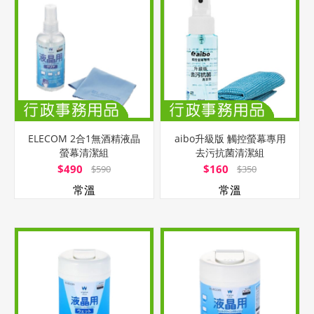
ELECOM 2合1無酒精液晶
aibo升級版 觸控螢幕專用
螢幕清潔組
去污抗菌清潔組
$490
$160
$590
$350
常溫
常溫