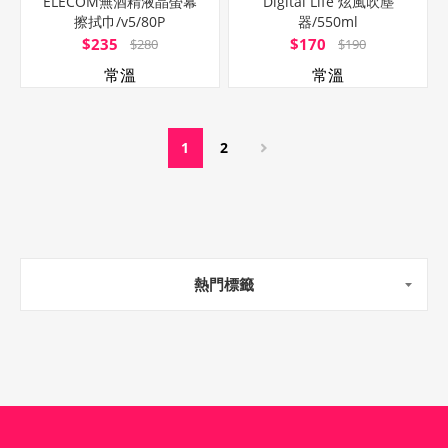
ELECOM無酒精液晶螢幕
Digital Life 炫風吹塵
擦拭巾/v5/80P
器/550ml
$235
$170
$280
$190
常溫
常溫
1
2
熱門標籤