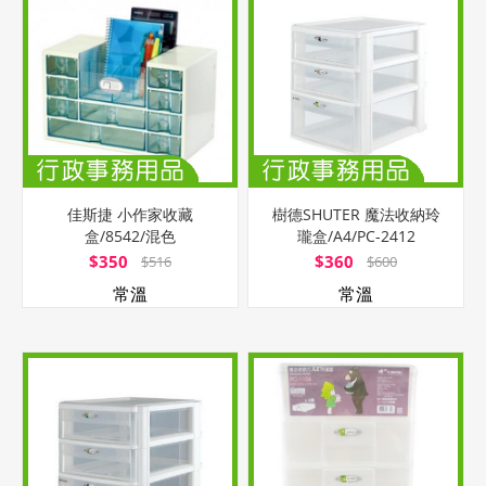
佳斯捷 小作家收藏
樹德SHUTER 魔法收納玲
盒/8542/混色
瓏盒/A4/PC-2412
$350
$360
$516
$600
常溫
常溫