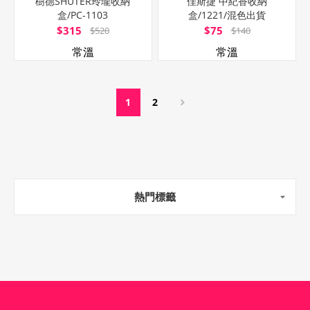
樹德SHUTER玲瓏收納
佳斯捷 中紀香收納
盒/PC-1103
盒/1221/混色出貨
$315
$75
$520
$140
常溫
常溫
1
2
熱門標籤