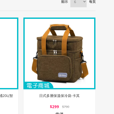
顯示
每頁
20L(智
日式多層保溫保冷袋-卡其
$299
$790