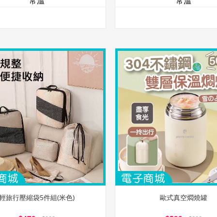
常溫
常溫
輕旅行壓縮袋5件組(米色)
歐式真空燜燒罐