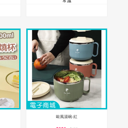
常溫
歐風湯碗-紅