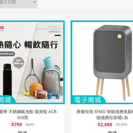
 愛華 不銹鋼氣泡飲 隨身瓶 ACB-
限量特賣-RIMO 智能感應美顏桶
500黑
能感應垃圾桶)-灰
$799
$2,488
$899
$3,980