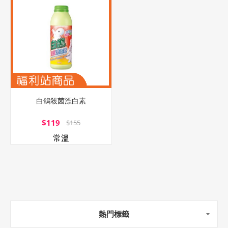
白鴿殺菌漂白素
$119
$155
常溫
熱門標籤