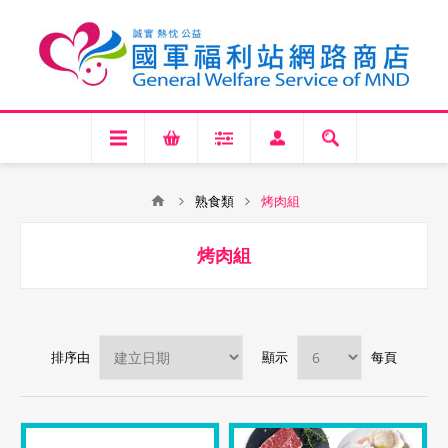
熟食類
烤肉組
烤肉組
排序由
顯示
每頁