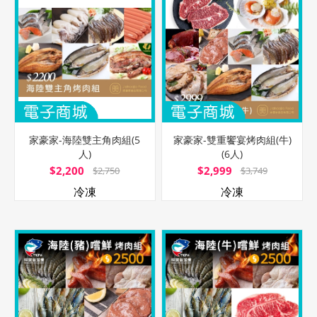
家豪家-海陸雙主角肉組(5
家豪家-雙重饗宴烤肉組(牛)
人)
(6人)
$2,200
$2,999
$2,750
$3,749
冷凍
冷凍