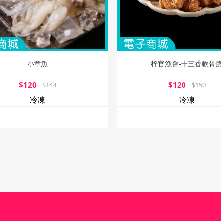
小章魚
梓官漁會-十三香軟骨
$120
$120
$144
$150
冷凍
冷凍