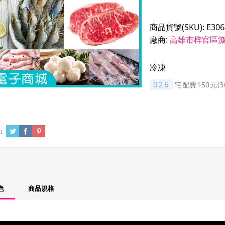
商品貨號(SKU):
E306
廠商:
高雄市梓官區
冷凍
026
宅配費150元(
:
色
商品規格