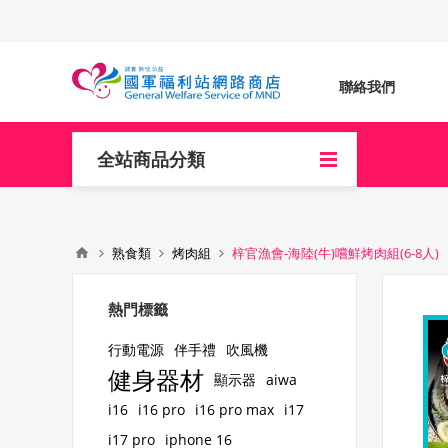
聯絡我們
全站商品分類
熟食類
烤肉組
梓官漁會-海陸(牛)嚐鮮烤肉組(6-8人)
熱門標籤
行動電源
伴手禮
吹風機
健身器材
顯示器
aiwa
i16
i16 pro
i16 pro max
i17
i17 pro
iphone 16