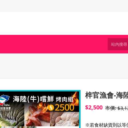
梓官漁會-海陸
$2,500
市價:
$3,1