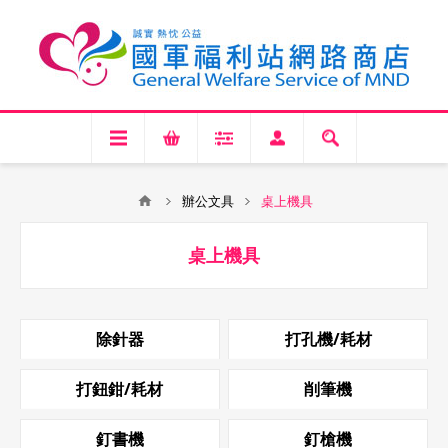
辦公文具
桌上機具
桌上機具
除針器
打孔機/耗材
打鈕鉗/耗材
削筆機
釘書機
釘槍機