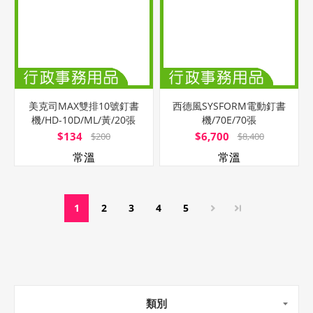
美克司MAX雙排10號釘書
西德風SYSFORM電動釘書
機/HD-10D/ML/黃/20張
機/70E/70張
$134
$6,700
$200
$8,400
常溫
常溫
1
2
3
4
5
類別