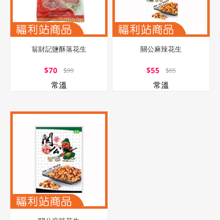
翁財記鹽酥落花生
關公麻辣花生
$70
$55
$99
$65
常溫
常溫