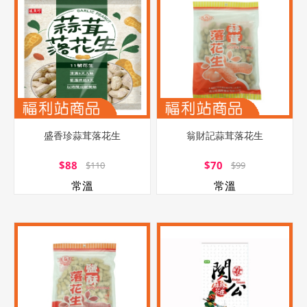
盛香珍蒜茸落花生
翁財記蒜茸落花生
$88
$70
$110
$99
常溫
常溫