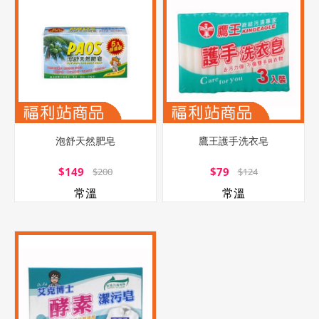
泡舒天然肥皂
鷹王護手洗衣皂
$149
$79
$200
$124
常溫
常溫