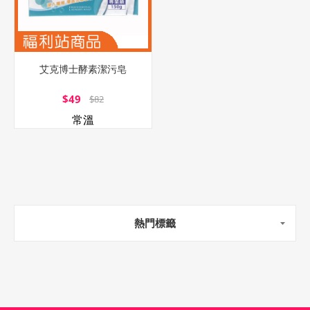
艾克博士酵素潔污皂
$49
$82
常溫
熱門標籤