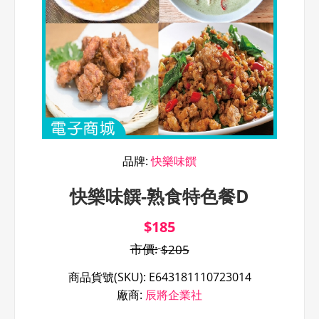
品牌:
快樂味饌
快樂味饌-熟食特色餐D
$185
市價:
$205
商品貨號(SKU):
E643181110723014
廠商:
辰將企業社