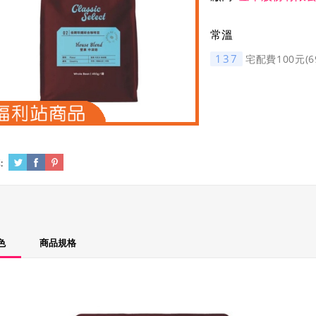
常溫
137
宅配費100元(
:
色
商品規格