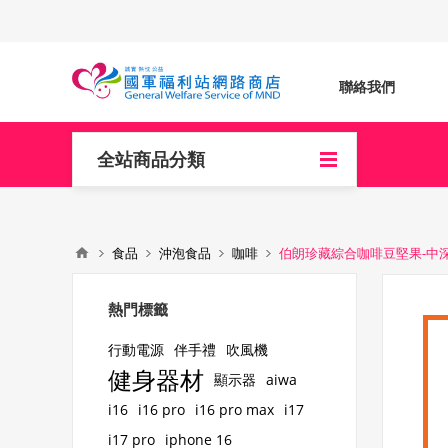
聯絡我們
全站商品分類
食品
沖泡食品
咖啡
伯朗珍藏綜合咖啡豆堅果-中
熱門標籤
行動電源
伴手禮
吹風機
健身器材
顯示器
aiwa
i16
i16 pro
i16 pro max
i17
i17 pro
iphone 16