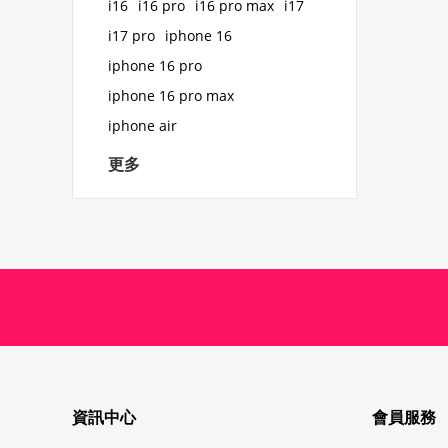
i16
i16 pro
i16 pro max
i17
i17 pro
iphone 16
iphone 16 pro
iphone 16 pro max
iphone air
更多
資訊中心
會員服務