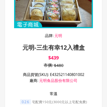
品牌:
元明
元明-三生有幸12入禮盒
$439
市價:
$480
商品貨號(SKU):
E432521140801002
廠商:
元明食品股份有限公司
常溫
026
宅配費150元(3000元以上宅配免費)