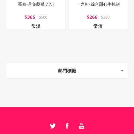
躉泰-月兔獻禮(7入)
一之軒-綜合甜心牛軋餅
$365
$266
$500
$280
常溫
常溫
熱門標籤