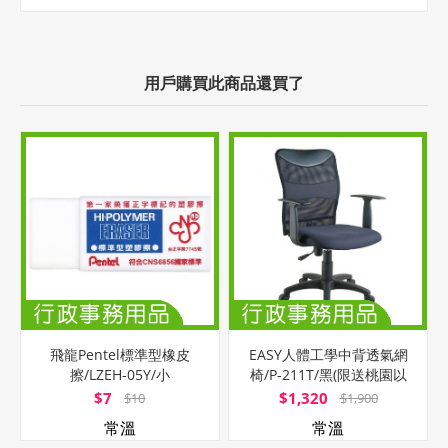
用戶購買此商品還買了
飛龍Pentel標準型橡皮
EASY人體工學中背透氣網
擦/LZEH-05Y/小
椅/P-211T/黑(限送桃園以
北)
$7
$1,320
$10
$1,900
常溫
常溫