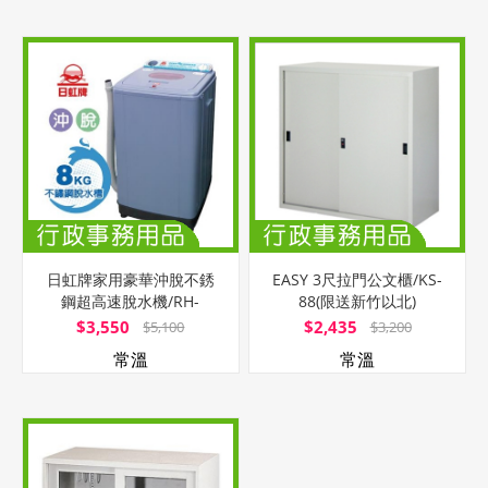
日虹牌家用豪華沖脫不銹
EASY 3尺拉門公文櫃/KS-
鋼超高速脫水機/RH-
88(限送新竹以北)
1008S/台
$3,550
$2,435
$5,100
$3,200
常溫
常溫