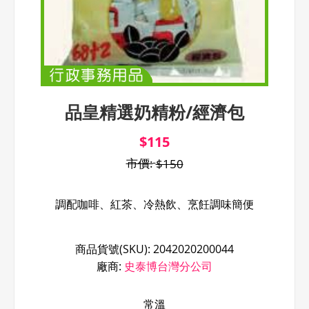
品皇精選奶精粉/經濟包
$115
市價:
$150
商品貨號(SKU):
2042020200044
廠商:
史泰博台灣分公司
常溫