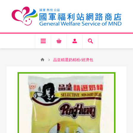
品皇精選奶精粉/經濟包