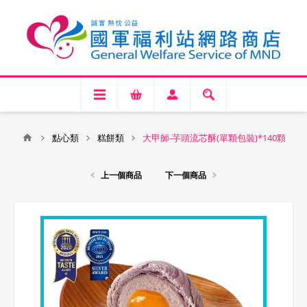
點心類
糕餅類
大甲師-芋頭流芯酥(單顆包裝)*140顆
上一個商品
下一個商品