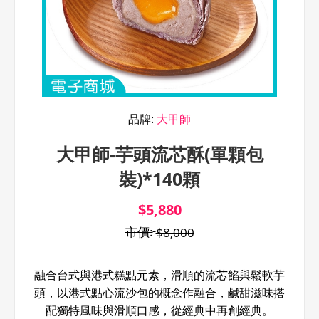
品牌:
大甲師
大甲師-芋頭流芯酥(單顆包
裝)*140顆
$5,880
市價:
$8,000
融合台式與港式糕點元素，滑順的流芯餡與鬆軟芋
頭，以港式點心流沙包的概念作融合，鹹甜滋味搭