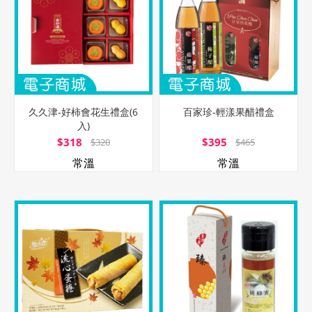
久久津-好柿會花生禮盒(6
百家珍-輕漾果醋禮盒
入)
$318
$395
$320
$465
常溫
常溫