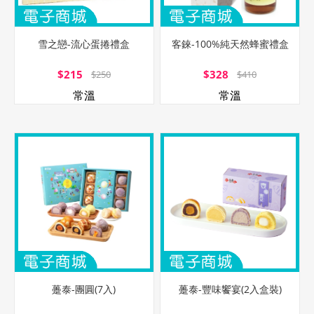
雪之戀-流心蛋捲禮盒
客錸-100%純天然蜂蜜禮盒
$215
$328
$250
$410
常溫
常溫
躉泰-團圓(7入)
躉泰-豐味饗宴(2入盒裝)