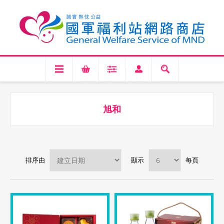
旭和
排序由
顯示
每頁