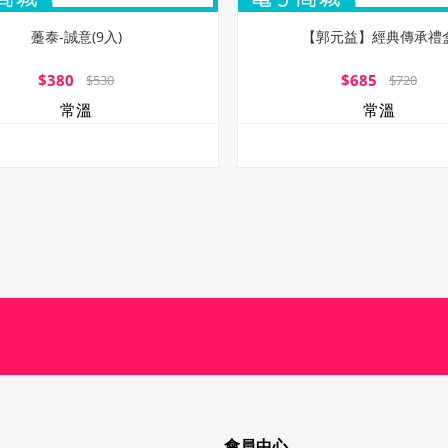
躉泰-誠意(9入)
【郭元益】經典傳承禮
$380
$685
$530
$720
常溫
常溫
會員中心