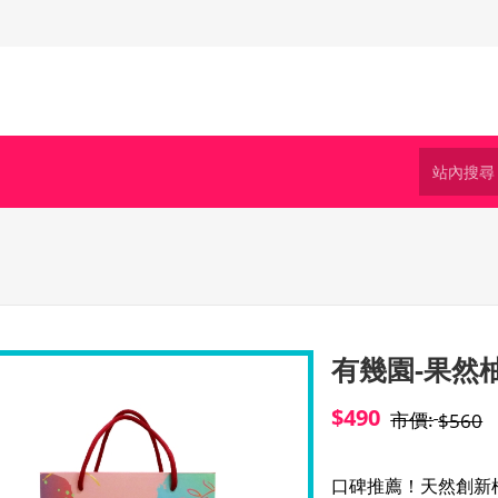
有幾園-果然
$490
市價:
$560