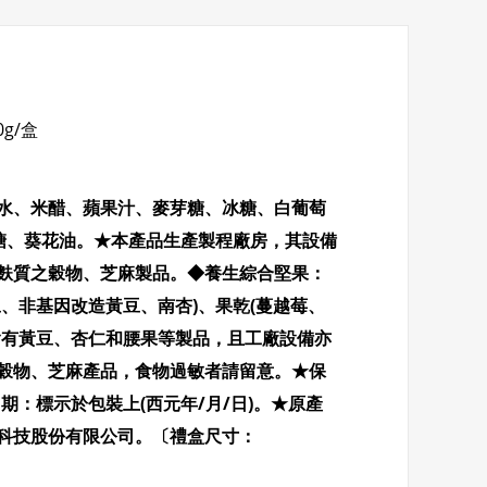
g/盒
水、米醋、蘋果汁、麥芽糖、冰糖、白葡萄
、糖、葵花油。★本產品生產製程廠房，其設備
麩質之穀物、芝麻製品。◆養生綜合堅果：
、非基因改造黃豆、南杏)、果乾(蔓越莓、
含有黃豆、杏仁和腰果等製品，且工廠設備亦
穀物、芝麻產品，食物過敏者請留意。★保
日期：標示於包裝上(西元年/月/日)。★原產
科技股份有限公司。〔禮盒尺寸：