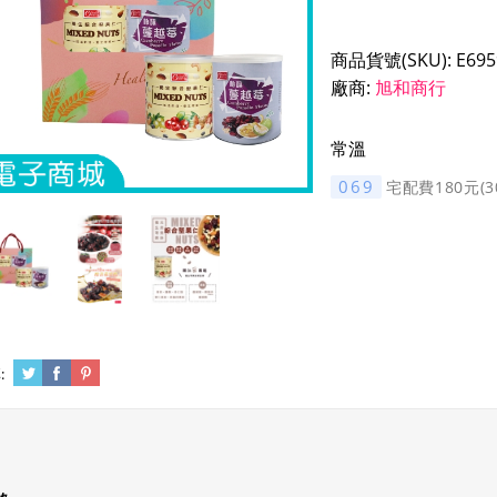
商品貨號(SKU):
E695
廠商:
旭和商行
常溫
069
宅配費180元(
: