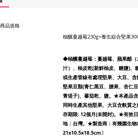
格
商品規格
柚釀蔓越莓230g+養生綜合堅果300
◆柚釀蔓越莓：蔓越莓、蘋果醋（
汁）、柚皮乾(新鮮柚皮、糖鹽)
或生產管線有處理堅果、大豆、含
堅果豆類(青仁黑豆、腰果、杏仁豆
青堤子)、蕃茄乾、鹽。★本產品
同時生產其他堅果、大豆含麩質之
存期限:
12個月(未開封)。★有效
地：台灣。★製造商：有幾園生物
21x10.5x18.5cm〕