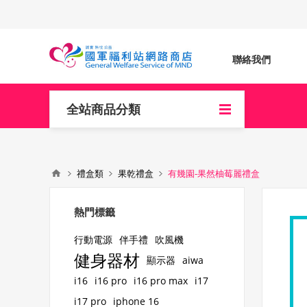
聯絡我們
全站商品分類
禮盒類
果乾禮盒
有幾園-果然柚莓麗禮盒
熱門標籤
行動電源
伴手禮
吹風機
健身器材
顯示器
aiwa
i16
i16 pro
i16 pro max
i17
i17 pro
iphone 16