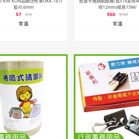
 KIN KON晶鑽活性筆OKK-161/
悠遊卡感熱紙紙捲/寬57x直徑4
藍/0.6mm
徑12mm/紙長15M/
$7
$60
$10
$100
常溫
常溫