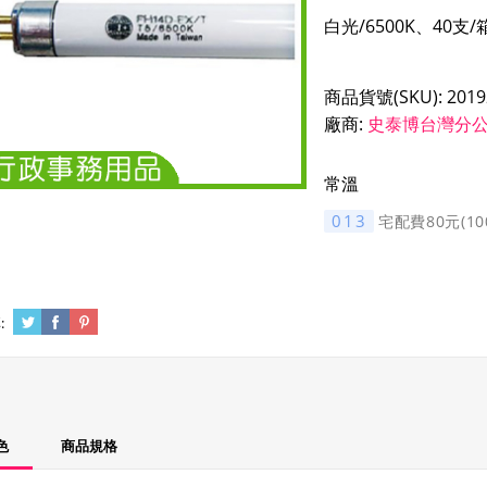
商品貨號(SKU):
2019
廠商:
史泰博台灣分
常溫
013
宅配費80元(1
:
色
商品規格