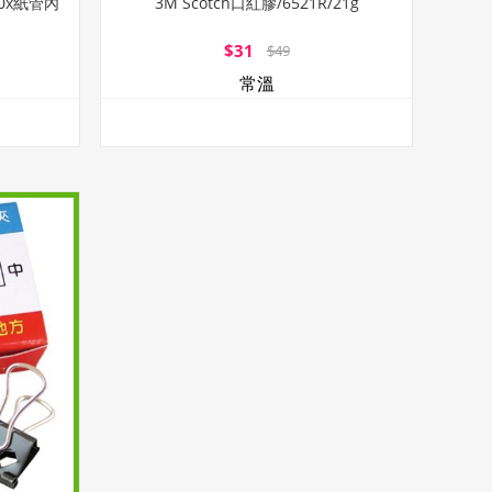
0x紙管內
3M Scotch口紅膠/6521R/21g
$31
$49
常溫