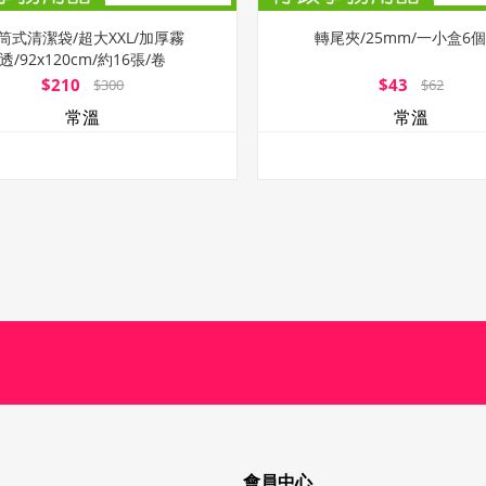
筒式清潔袋/超大XXL/加厚霧
轉尾夾/25mm/一小盒6個
透/92x120cm/約16張/卷
$210
$43
$300
$62
常溫
常溫
會員中心