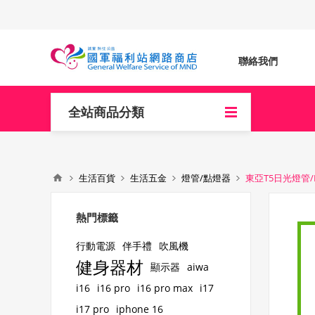
聯絡我們
全站商品分類
生活百貨
生活五金
燈管/點燈器
東亞T5日光燈管/FH
熱門標籤
行動電源
伴手禮
吹風機
健身器材
顯示器
aiwa
i16
i16 pro
i16 pro max
i17
i17 pro
iphone 16