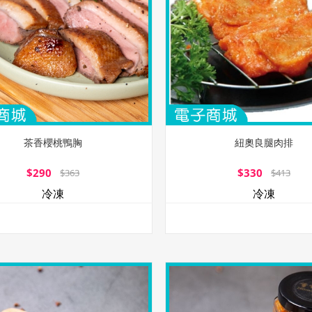
茶香櫻桃鴨胸
紐奧良腿肉排
$290
$330
$363
$413
冷凍
冷凍