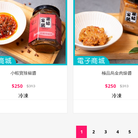
小蝦寶辣椒醬
極品烏金肉燥醬
$250
$250
$313
$313
冷凍
冷凍
1
2
3
4
5