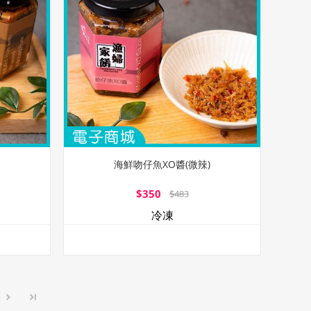
海鮮吻仔魚XO醬(微辣)
$350
$483
冷凍