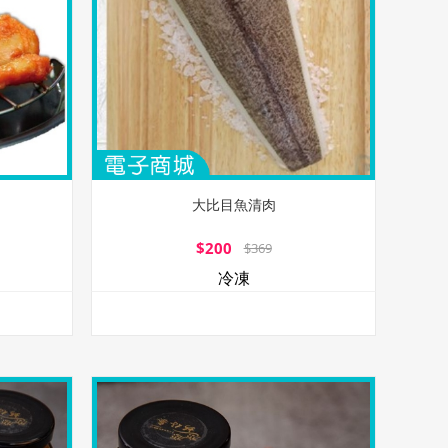
大比目魚清肉
$200
$369
冷凍