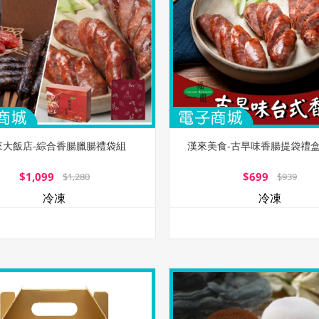
來大飯店-綜合香腸臘腸禮袋組
漢來美食-古早味香腸提袋禮盒
$1,099
$699
$1,280
$939
冷凍
冷凍