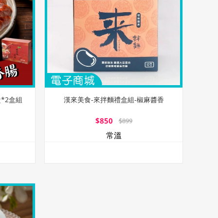
*2盒組
漢來美食-來拌麵禮盒組-椒麻醬香
$850
$899
常溫