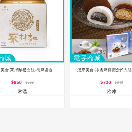
美食 來拌麵禮盒組-胡麻醬香
漢來美食-冰雪麻糬禮盒(9入裝
$850
$720
$899
$840
常溫
冷凍