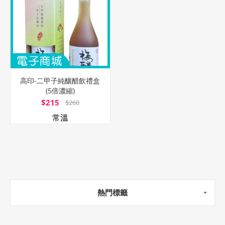
高印-二甲子純釀醋飲禮盒
(5倍濃縮)
$215
$260
常溫
熱門標籤