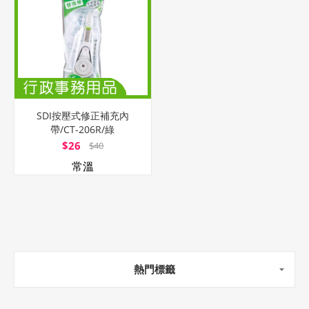
SDI按壓式修正補充內
帶/CT-206R/綠
色/6mmx6M
$26
$40
常溫
熱門標籤