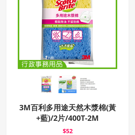
3M百利多用途天然木漿棉(黃
+藍)/2片/400T-2M
$52