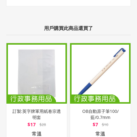
用戶購買此商品還買了
訂製:英字牌軍用紙卷宗透
OB自動原子筆100/
明套
藍/0.7mm
$17
$7
$28
$10
常溫
常溫