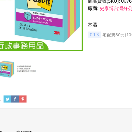
商品貨號(SKU):
0076
廠商:
史泰博台灣分
常溫
013
宅配費80元(1
: