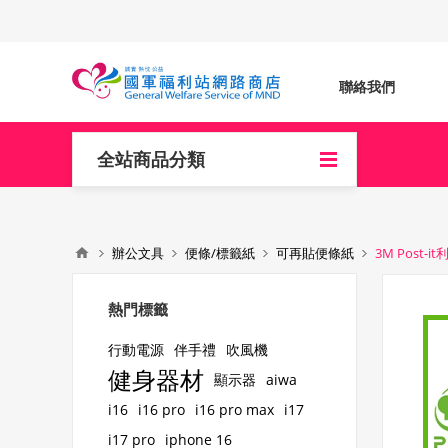
聯絡我們
全站商品分類
辦公文具
便條/標籤紙
可再貼便條紙
3M Post-
熱門標籤
行動電源
伴手禮
吹風機
健身器材
顯示器
aiwa
i16
i16 pro
i16 pro max
i17
i17 pro
iphone 16