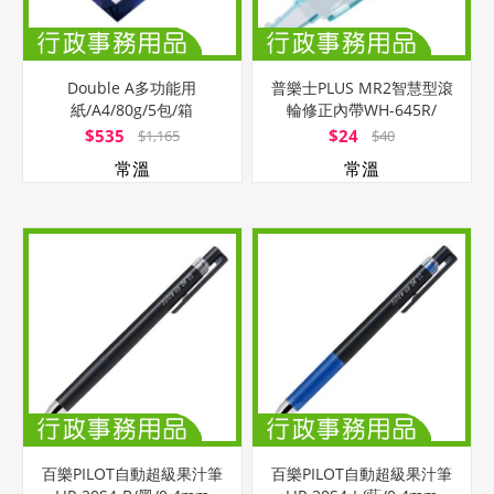
Double A多功能用
普樂士PLUS MR2智慧型滾
紙/A4/80g/5包/箱
輪修正內帶WH-645R/
藍/5mmx6M
$535
$24
$1,165
$40
常溫
常溫
百樂PILOT自動超級果汁筆
百樂PILOT自動超級果汁筆