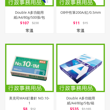
Double A多功能用
OB中性筆200A/紅/0.5mm
紙/A4/80g/500張/包
$107
$11
$230
$15
常溫
常溫
美克司MAX釘書針 NO.10-
Double A多功能用
1
紙/A4/80g/5包/箱
$8
$535
$12
$1,165