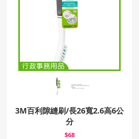
3M百利隙縫刷/長26寬2.6高6公
分
$68